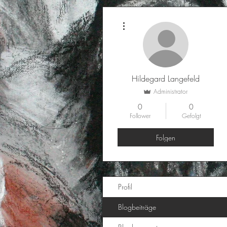
Weitere Optionen
Hildegard Langefeld
Administrator
0
0
Follower
Gefolgt
Folgen
Profil
Blogbeiträge